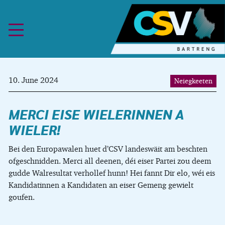
Skip to content
10. June 2024
Neiegkeeten
MERCI EISE WIELERINNEN A
WIELER!
Bei den Europawalen huet d’CSV landeswäit am beschten
ofgeschnidden. Merci all deenen, déi eiser Partei zou deem
gudde Walresultat verhollef hunn! Hei fannt Dir elo, wéi eis
Kandidatinnen a Kandidaten an eiser Gemeng gewielt
goufen.