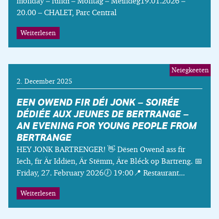
monday – lundi – Montag – Méindeg19.01.2026 –
20.00 – CHALET, Parc Central
Weiterlesen
Neiegkeeten
2. December 2025
EEN OWEND FIR DÉI JONK – SOIRÉE
DÉDIÉE AUX JEUNES DE BERTRANGE –
AN EVENING FOR YOUNG PEOPLE FROM
BERTRANGE
HEY JONK BARTRENGER! 👋 Dësen Owend ass fir
Iech, fir Är Iddien, Är Stëmm, Äre Bléck op Bartreng. 📅
Friday, 27. February 2026🕖 19:00📍 Restaurant...
Weiterlesen