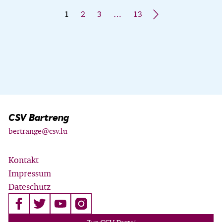
1
2
3
…
13
»
CSV Bartreng
bertrange@csv.lu
Kontakt
Impressum
Dateschutz