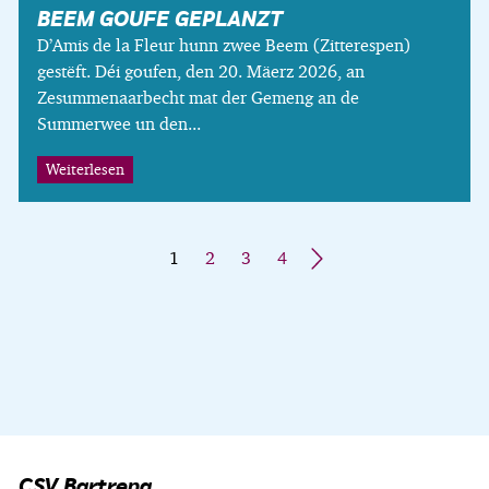
BEEM GOUFE GEPLANZT
D’Amis de la Fleur hunn zwee Beem (Zitterespen)
gestëft. Déi goufen, den 20. Mäerz 2026, an
Zesummenaarbecht mat der Gemeng an de
Summerwee un den...
Weiterlesen
1
2
3
4
»
CSV Bartreng