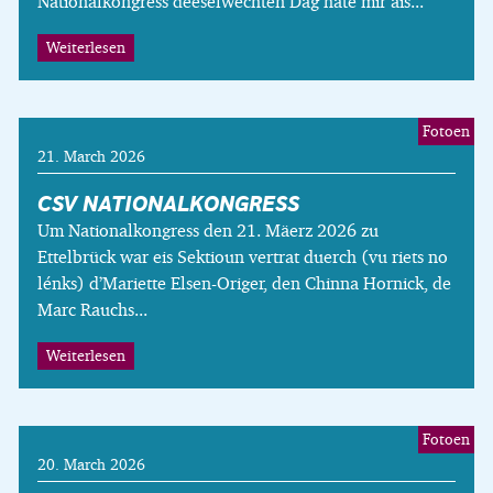
Nationalkongress deeselwechten Dag hate mir äis...
Weiterlesen
Fotoen
21. March 2026
CSV NATIONALKONGRESS
Um Nationalkongress den 21. Mäerz 2026 zu
Ettelbrück war eis Sektioun vertrat duerch (vu riets no
lénks) d’Mariette Elsen-Origer, den Chinna Hornick, de
Marc Rauchs...
Weiterlesen
Fotoen
20. March 2026