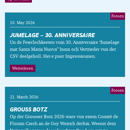
Fotoen
10. May 2026
JUMELAGE – 30. ANNIVERSAIRE
Un de Feierlechkeeten vum 30. Anniversaire “Jumelage
mat Santa Maria Nuova” hunn och Vertrieder vun der
CSV deelgeholl. Hei e puer Impressiounen.
Weiterlesen
Fotoen
21. March 2026
GROUSS BOTZ
Op der Grousser Botz 2026 ware vun eisem Comité de
Florian Czech an de Guy Weirich derbäi. Weenst dem