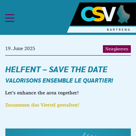
Skip to content
19. June 2025
Neiegkeeten
HELFENT – SAVE THE DATE
VALORISONS ENSEMBLE LE QUARTIER!
Let’s enhance the area together!
Zusammen das Viertel gestalten!