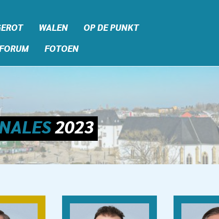
GEROT
WALEN
OP DE PUNKT
FORUM
FOTOEN
NALES