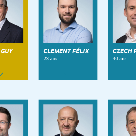
 GUY
CLEMENT FÉLIX
CZECH 
23 ans
40 ans
Guy
CLEMENT Félix
CZECH Flo
eoise
de trois