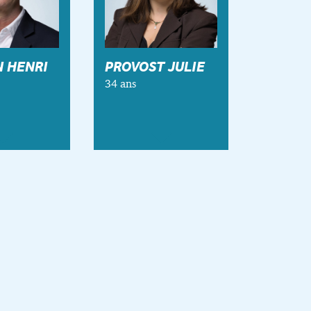
 HENRI
PROVOST JULIE
34 ans
PROVOST Julie
Henri
:
geoise
ux fils.
u Lycée
Centre d’intérêt
s :