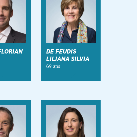
FLORIAN
DE FEUDIS
LILIANA SILVIA
69 ans
rian
DE FEUDIS
Liliana
Silvia
69 ans
nationalités: argentine,
italienne,
luxembourgeoise