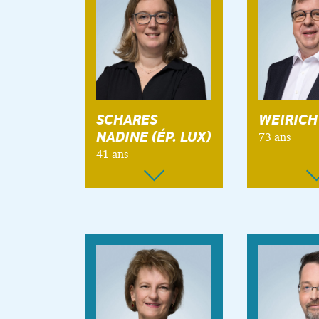
SCHARES
WEIRICH
73 ans
NADINE (ÉP. LUX)
41 ans
SCHARES Nadine
WEIRICH 
(ép. LUX)
73 ans
41 ans
nationalité:
nationalité:
luxembourg
luxembourgeoise
Marié, père 