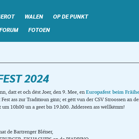
GEROT
WALEN
OP DE PUNKT
FORUM
FOTOEN
EST 2024
nn, datt et och dëst Joer, den 9. Mee, en
Europafest beim Fräih
t Fest ass zur Traditioun ginn; et gëtt vun der CSV Stroossen an d
nkt um 10h00 un a geet bis 19.h00. Jiddereen ass wëllkëmm!
at de Bartrenger Bléiser,