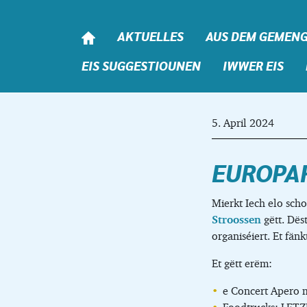
Skip to content
AKTUELLES
AUS DEM GEMEN
EIS SUGGESTIOUNEN
IWWER EIS
5. April 2024
EUROPAF
Mierkt Iech elo scho
Stroossen
gëtt. Dës
organiséiert. Et fä
Et gëtt erëm:
e Concert Apero m