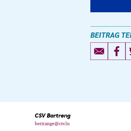
BEITRAG TE
CSV Bartreng
bertrange@csv.lu