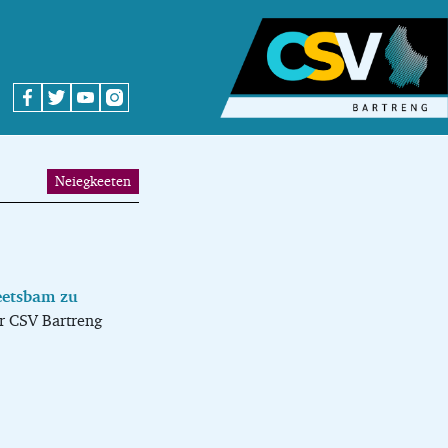
Neiegkeeten
eetsbam zu
er CSV Bartreng