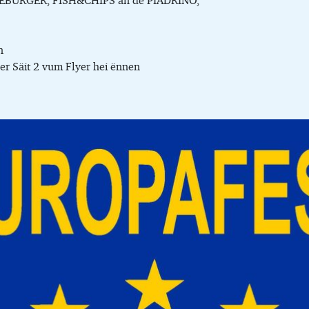
ZEBURGER, FISH&CHIPS an de PIADRINO,
n
er Säit 2 vum Flyer hei ënnen