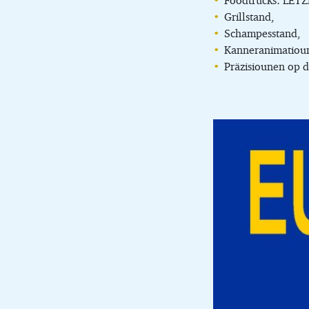
Foodtrucks: LET
Grillstand,
Schampesstand,
Kanneranimatiou
Präzisiounen op d