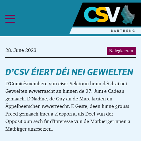
Skip to content
28. June 2023
Neiegkeeten
D’CSV ÉIERT DÉI NEI GEWIELTEN
D’Comitésmembere vun eiser Sektioun hunn déi dräi nei
Gewielten iwwerrascht an hinnen de 27. Juni e Cadeau
gemaach. D’Nadine, de Guy an de Marc kruten en
Äppelbeemchen iwwerreecht. E Geste, deen hinne grouss
Freed gemaach huet a si uspornt, als Deel vun der
Oppositioun sech fir d’Interessë vun de Matbiergerinnen a
Matbirger anzesetzen.