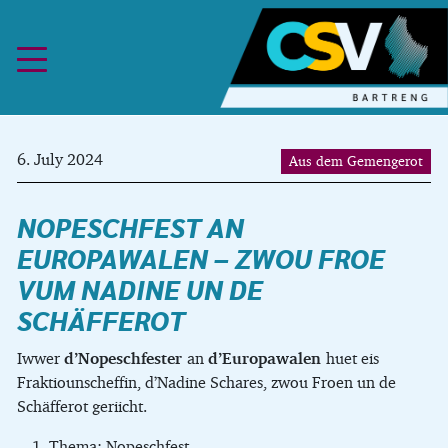
Skip to content
6. July 2024
Aus dem Gemengerot
NOPESCHFEST AN
EUROPAWALEN – ZWOU FROE
VUM NADINE UN DE
SCHÄFFEROT
Iwwer
d’Nopeschfester
an
d’Europawalen
huet eis
Fraktiounscheffin, d’Nadine Schares, zwou Froen un de
Schäfferot geriicht.
Thema: Nopeschfest