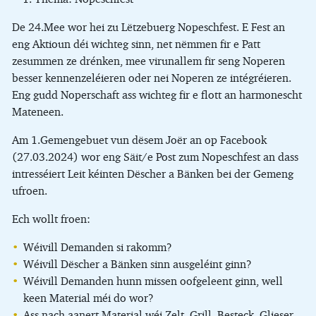
De 24.Mee wor hei zu Lëtzebuerg Nopeschfest. E Fest an
eng Aktioun déi wichteg sinn, net nëmmen fir e Patt
zesummen ze drénken, mee virunallem fir seng Noperen
besser kennenzeléieren oder nei Noperen ze intégréieren.
Eng gudd Noperschaft ass wichteg fir e flott an harmonescht
Mateneen.
Am 1.Gemengebuet vun dësem Joër an op Facebook
(27.03.2024) wor eng Säit/e Post zum Nopeschfest an dass
intresséiert Leit kéinten Dëscher a Bänken bei der Gemeng
ufroen.
Ech wollt froen:
Wéivill Demanden si rakomm?
Wéivill Dëscher a Bänken sinn ausgeléint ginn?
Wéivill Demanden hunn missen oofgeleent ginn, well
keen Material méi do wor?
Ass nach aanert Material wéi Zelt, Grill, Besteck, Glieser