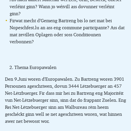
verléint ginn? Wann jo wéivill ass dovunner verléint
ginn?
Firwat mecht d’Gemeng Bartreng bis lo net mat bei
Nopeschfest.lu an ass eng commune participante? Ass dat
mat zevillen Oplagen oder soss Conditiounen
verbonnen?
Thema Europawalen
Den 9.Juni woren d’Europawalen. Zu Bartreng woren 3901
Persounen ageschriwen, dovun 3444 Lëtzebuerger an 457
Net-Lëtzbuerger. Fir dass mir hei zu Bartreng eng Majoritéit
vun Net-Lëtzebuerger sinn, sinn dat do frappant Zuelen. Eng
Rei Net-Lëtzebuerger sinn am Walbureau rëm heem
geschéckt ginn well se net ageschriwen woren, wat hinnen
awer net bewosst wor.