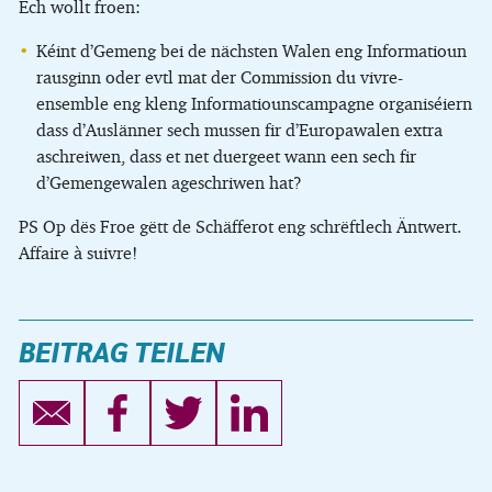
Ech wollt froen:
Kéint d’Gemeng bei de nächsten Walen eng Informatioun
rausginn oder evtl mat der Commission du vivre-
ensemble eng kleng Informatiounscampagne organiséiern
dass d’Auslänner sech mussen fir d’Europawalen extra
aschreiwen, dass et net duergeet wann een sech fir
d’Gemengewalen ageschriwen hat?
PS Op dës Froe gëtt de Schäfferot eng schrëftlech Äntwert.
Affaire à suivre!
BEITRAG TEILEN