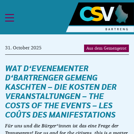
Skip to content
31. October 2025
Aus dem Gemengerot
WAT D‘EVENEMENTER
D‘BARTRENGER GEMENG
KASCHTEN – DIE KOSTEN DER
VERANSTALTUNGEN – THE
COSTS OF THE EVENTS – LES
COÛTS DES MANIFESTATIONS
Für uns und die Bürger*innen ist das eine Frage der
Transparenz! For us and for the citizens, this is a matter