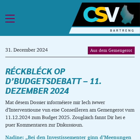
Skip to content
31. December 2024
Aus dem Gemengerot
RÉCKBLÉCK OP
D’BUDGETSDEBATT – 11.
DEZEMBER 2024
Mat dësem Dossier informéiere mir Iech iwwer
d’Interventioune vun eise Conseilleren am Gemengerot vum
11.12.2024 zum Budget 2025. Zougläich fannt Dir hei e
puer Kommentaren zur Diskussioun.
Nadine: „Bei den Investissementer ginn d’Meenungen