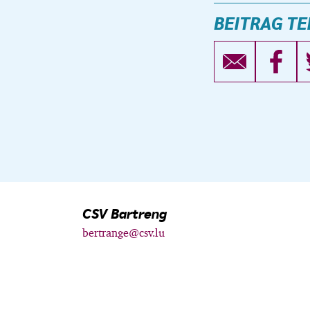
BEITRAG TE
CSV Bartreng
bertrange@csv.lu