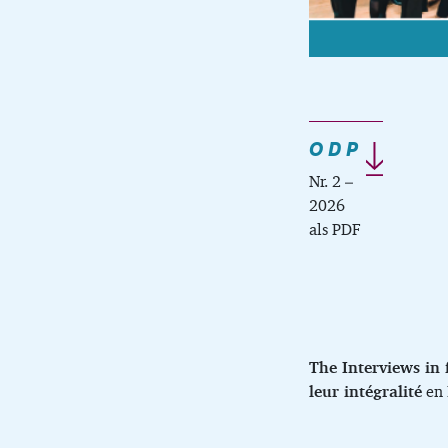
O D P
Nr. 2 –
2026
als PDF
The Interviews in 
leur intégralité
en