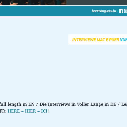
full length in EN / Die Interviews in voller Länge in DE / L
 FR:
HERE – HIER – ICI
!