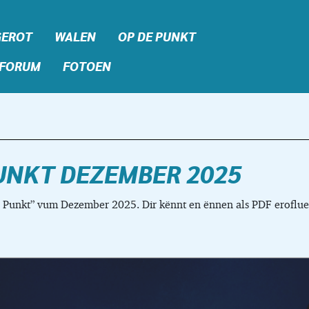
GEROT
WALEN
OP DE PUNKT
FORUM
FOTOEN
UNKT DEZEMBER 2025
e Punkt” vum Dezember 2025. Dir kënnt en ënnen als PDF eroflu