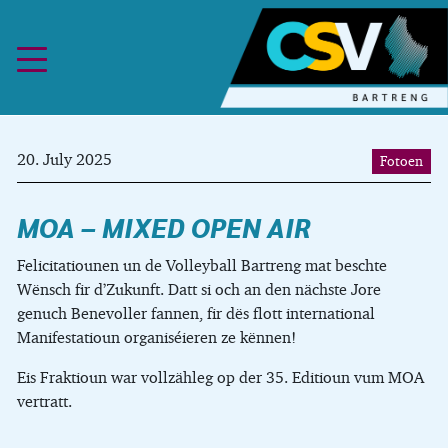
Skip to content
20. July 2025
Fotoen
MOA – MIXED OPEN AIR
Felicitatiounen un de Volleyball Bartreng mat beschte
Wënsch fir d’Zukunft. Datt si och an den nächste Jore
genuch Benevoller fannen, fir dës flott international
Manifestatioun organiséieren ze kënnen!
Eis Fraktioun war vollzähleg op der 35. Editioun vum MOA
vertratt.