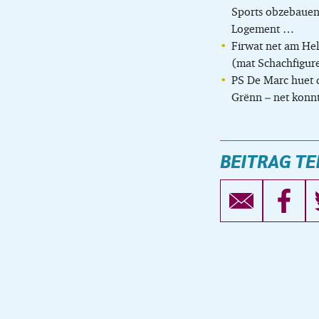
Sports obzebauen,
Logement …
Firwat net am He
(mat Schachfigure
PS De Marc huet 
Grënn – net konnt
BEITRAG TE