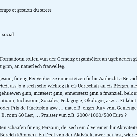
emps et gestion du stress
social
Formatioun sollen vun der Gemeng organiséiert an ugebueden gin
t ginn, an natierlech fräiwëlleg.
sinn, fir eng Rei Veréier ze ënnerstëtzen fir hir Aarbecht a Beräic
vitéit ass jo u sech scho wichteg fir eis Uertschaft an eis Bierger, m
gehuewen ginn, incitéiert ginn, ënnerstëtzt ginn a finanziell beloun
ratioun, Inclusioun, Soziales, Pedagogie, Ökologie, asw… Et kéin
on oder Prix de l’inclusion asw … mat z.B. enger Jury vum Gemenge
B. ronn 60 Leit, … Präisser vun z.B. 2000/1000/500 Euro ?
n schaafen fir eng Persoun, dei sech em d’Vereiner, hir Aktivitei
Bereich kömmert. En Deel vun der Aktiviteit, awer net just, wier e