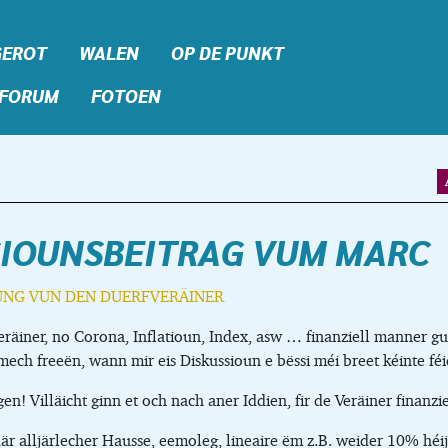
GEROT
WALEN
OP DE PUNKT
FORUM
FOTOEN
SIOUNSBEITRAG VUM MARC
UNG VUN DEN DUERFVERÄINER
eräiner, no Corona, Inflatioun, Index, asw … finanziell manner gut
mech freeën, wann mir eis Diskussioun e bëssi méi breet kéinte féi
n! Villäicht ginn et och nach aner Iddien, fir de Veräiner finanzie
är alljärlecher Hausse, eemoleg, lineaire ëm z.B. weider 10% héije