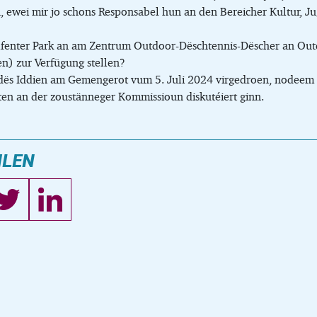
 ewei mir jo schons Responsabel hun an den Bereicher Kultur, Ju
lfenter Park an am Zentrum Outdoor-Dëschtennis-Dëscher an Out
n) zur Verfügung stellen?
dës Iddien am Gemengerot vum 5. Juli 2024 virgedroen, nodeem 
en an der zoustänneger Kommissioun diskutéiert ginn.
ILEN