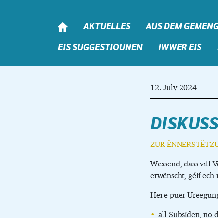
Skip to content
AKTUELLES
AUS DEM GEMEN
EIS SUGGESTIOUNEN
IWWER EIS
12. July 2024
DISKUS
ZUR ËNNERSTËTZ
Wëssend, dass vill V
erwënscht, géif ech 
Hei e puer Ureegunge
all Subsiden, no d