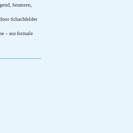
gend, Senioren,
door-Schachfelder
se – aus formale