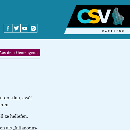
Aus dem Gemengerot
t do stinn, ewéi
eren.
ll ze hëllefen.
n als „Inflatiouns-