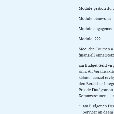
Module gestion du t
Module bénévolat
Module engagement 
Module ???
Mee: des Coursen a 
finanziell ënnerstëtz
am Budget Geld virge
sinn. All Veräinsakti
kéinten eenzel ervir
den Beräicher Integ
Prix de l‘intégrati
Kommissiounen … z.
am Budget en Poste
Servicer an deem 