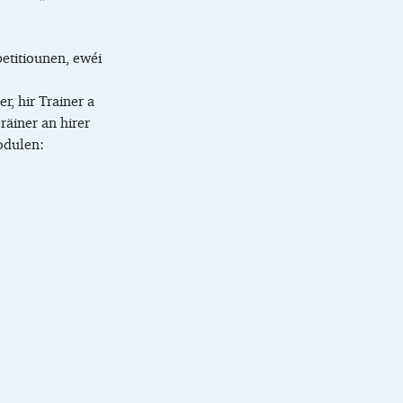
petitiounen, ewéi
r, hir Trainer a
räiner an hirer
odulen: