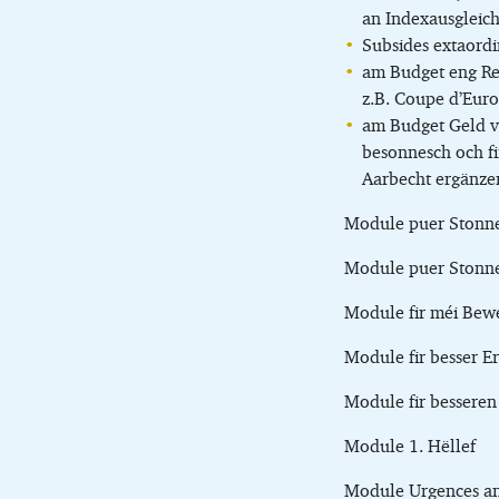
an Indexausgleich
Subsides extaordi
am Budget eng Res
z.B. Coupe d’Eur
am Budget Geld vi
besonnesch och fi
Aarbecht ergänzen
Module puer Stonne
Module puer Stonne
Module fir méi Be
Module fir besser E
Module fir besseren
Module 1. Hëllef
Module Urgences an 