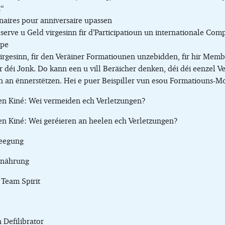
“
naires pour anniversaire upassen
erve u Geld virgesinn fir d’Participatioun un internationale Com
ope
rgesinn, fir den Veräiner Formatiounen unzebidden, fir hir Membe
r déi Jonk. Do kann een u vill Beräicher denken, déi déi eenzel Ve
 an ënnerstëtzen. Hei e puer Beispiller vun esou Formatiouns-M
n Kiné: Wei vermeiden ech Verletzungen?
n Kiné: Wei geréieren an heelen ech Verletzungen?
weegung
rnährung
 Team Spirit
Defilibrator