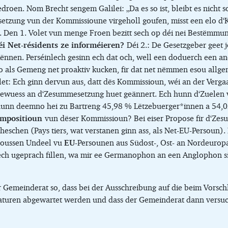
roen. Nom Brecht sengem Galilei: „Da es so ist, bleibt es nicht 
ung vun der Kommissioune virgeholl goufen, misst een elo d‘K
 Den 1. Volet vun menge Froen bezitt sech op déi nei Bestëmmun
éi Net-résidents ze informéieren?
Déi 2.: De Gesetzgeber geet 
nnen. Perséinlech gesinn ech dat och, well een doduerch een aner
 als Gemeng net proaktiv kucken, fir dat net nëmmen esou all
let: Ech ginn dervun aus, datt dës Kommissioun, wéi an der Verga
 gewuess an d‘Zesummesetzung huet geännert. Ech hunn d‘Zuelen
ir hunn deemno hei zu Bartreng 45,98 % Lëtzebuerger*innen a 54
mpositioun
vun dëser Kommissioun? Bei eiser Propose fir d‘Ze
pheschen (Pays tiers, wat verstanen ginn ass, als Net-EU-Persoun)
groussen Undeel vu
EU
-Persounen aus Südost-, Ost- an Nordeuropa
 sech ugeprach fillen, wa mir ee Germanophon an een Anglophon 
r Gemeinderat so, dass bei der Ausschreibung auf die beim Vors
idaturen abgewartet werden und dass der Gemeinderat dann vers