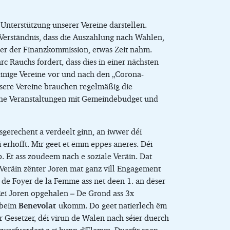
e Unterstützung unserer Vereine darstellen.
 Verständnis, dass die Auszahlung nach Wahlen,
er der Finanzkommission, etwas Zeit nahm.
c Rauchs fordert, dass dies in einer nächsten
einige Vereine vor und nach den „Corona-
sere Vereine brauchen regelmäßig die
iche Veranstaltungen mit Gemeindebudget und
sgerechent a verdeelt ginn, an iwwer déi
 erhofft. Mir geet et ëmm eppes aneres. Déi
. Et ass zoudeem nach e soziale Veräin. Dat
Veräin zënter Joren mat ganz vill Engagement
n de Foyer de la Femme ass net deen 1. an dëser
 Rei Joren opgehalen – De Grond ass 3x
g beim
Benevolat
ukomm. Do geet natierlech ëm
 Gesetzer, déi virun de Walen nach séier duerch