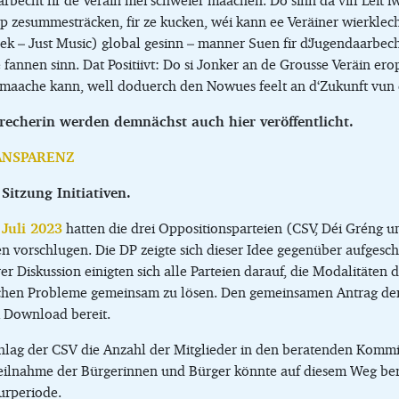
becht fir de Veräin méi schwéier maachen. Do sinn da vill Leit i
 zesummesträcken, fir ze kucken, wéi kann ee Veräiner wierklech h
k – Just Music) global gesinn – manner Suen fir d‘Jugendaarbecht
fannen sinn. Dat Positiivt: Do si Jonker an de Grousse Veräin er
maache kann, well doduerch den Nowues feelt an d‘Zukunft vun dë
recherin werden demnächst auch hier veröffentlicht.
ANSPARENZ
 Sitzung Initiativen.
 Juli 2023
hatten die drei Oppositionsparteien (CSV, Déi Gréng un
n vorschlugen. Die DP zeigte sich dieser Idee gegenüber aufgesch
r Diskussion einigten sich alle Parteien darauf, die Modalitäten
chen Probleme gemeinsam zu lösen. Den gemeinsamen Antrag der 
m Download bereit.
ag der CSV die Anzahl der Mitglieder in den beratenden Kommis
eilnahme der Bürgerinnen und Bürger könnte auf diesem Weg bere
turperiode.