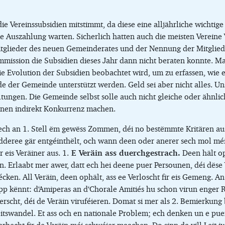
die Vereinssubsidien mitstimmt, da diese eine alljährliche wichtig
ie Auszahlung warten. Sicherlich hatten auch die meisten Vereine
tglieder des neuen Gemeinderates und der Nennung der Mitglied
mmission die Subsidien dieses Jahr dann nicht beraten konnte. Mar
e Evolution der Subsidien beobachtet wird, um zu erfassen, wie 
der Gemeinde unterstützt werden. Geld sei aber nicht alles. Un
ltungen. Die Gemeinde selbst solle auch nicht gleiche oder ähnl
inen indirekt Konkurrenz machen.
rlech an 1. Stell ëm gewëss Zommen, déi no bestëmmte Kritären au
idderee gär entgéinthëlt, och wann deen oder anerer sech mol méi
eis Veräiner aus. 1.
E Veräin ass duerchgestrach.
Deen hält op
 Erlaabt mer awer, datt ech hei deene puer Persounen, déi dëse 
en. All Veräin, deen ophält, ass ee Verloscht fir eis Gemeng. A
Kapp kënnt: d‘Amiperas an d‘Chorale Amitiés hu schon virun enger
erscht, déi de Veräin viruféieren. Domat si mer als 2. Bemierkun
itswandel. Et ass och en nationale Problem; ech denken un e puer