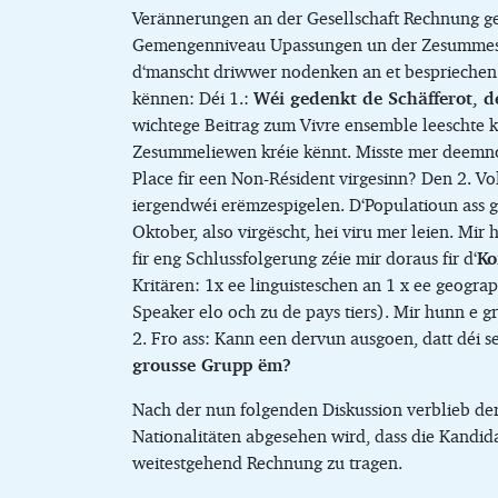
Verännerungen an der Gesellschaft Rechnung ged
Gemengenniveau Upassungen un der Zesummesetz
d‘manscht driwwer nodenken an et bespriechen.
kënnen: Déi 1.:
Wéi gedenkt de Schäfferot, d
wichtege Beitrag zum Vivre ensemble leeschte kë
Zesummeliewen kréie kënnt. Misste mer deemno
Place fir een Non-Résident virgesinn? Den 2. Vo
iergendwéi erëmzespigelen. D‘Populatioun ass
Oktober, also virgëscht, hei viru mer leien. M
fir eng Schlussfolgerung zéie mir doraus fir d‘
Ko
Kritären: 1x ee linguisteschen an 1 x ee geogra
Speaker elo och zu de pays tiers). Mir hunn e 
2. Fro ass: Kann een dervun ausgoen, datt déi
grousse Grupp ëm?
Nach der nun folgenden Diskussion verblieb de
Nationalitäten abgesehen wird, dass die Kand
weitestgehend Rechnung zu tragen.