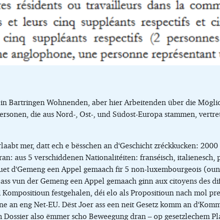
 in Bartringen Wohnenden, aber hier Arbeitenden über die Möglich
Personen, die aus Nord-, Ost-, und Südost-Europa stammen, vertre
rlaabt mer, datt ech e bësschen an d‘Geschicht zréckkucken: 200
n: aus 5 verschiddenen Nationalitéiten: franséisch, italienesch, 
 huet d‘Gemeng een Appel gemaach fir 5 non-luxembourgeois (o
ass vun der Gemeng een Appel gemaach ginn aux citoyens des dif
mpositioun festgehalen, déi elo als Propositioun nach mol prese
e an eng Net-EU. Dëst Joer ass een neit Gesetz komm an d‘Kom
em Dossier also ëmmer scho Beweegung dran – op gesetzlechem P