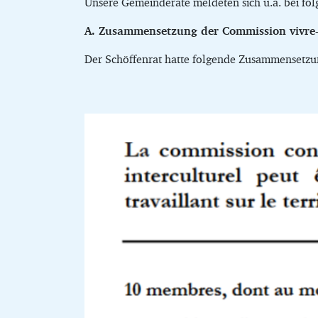
Unsere Gemeinderäte meldeten sich u.a. bei fo
A. Zusammensetzung der Commission vivre-
Der Schöffenrat hatte folgende Zusammensetzu