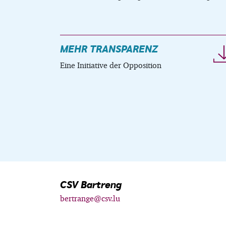
MEHR TRANSPARENZ
Eine Initiative der Opposition
CSV Bartreng
bertrange@csv.lu