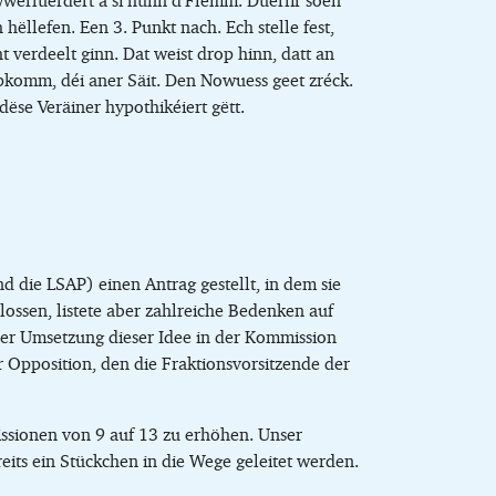
wwerfuerdert a si hunn d‘Flemm. Duerfir soen
ëllefen. Een 3. Punkt nach. Ech stelle fest,
 verdeelt ginn. Dat weist drop hinn, datt an
opkomm, déi aner Säit. Den Nowuess geet zréck.
se Veräiner hypothikéiert gëtt.
d die LSAP) einen Antrag gestellt, in dem sie
lossen, listete aber zahlreiche Bedenken auf
 der Umsetzung dieser Idee in der Kommission
Opposition, den die Fraktionsvorsitzende der
sionen von 9 auf 13 zu erhöhen. Unser
its ein Stückchen in die Wege geleitet werden.