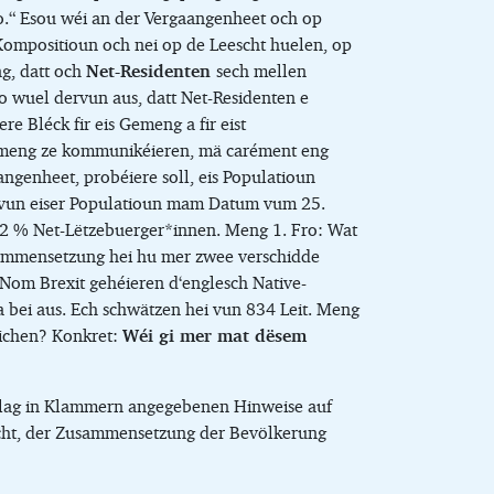
so.“ Esou wéi an der Vergaangenheet och op
ompositioun och nei op de Leescht huelen, op
g, datt och
Net-Residenten
sech mellen
jo wuel dervun aus, datt Net-Residenten e
e Bléck fir eis Gemeng a fir eist
gemeng ze kommunikéieren, mä carément eng
angenheet, probéiere soll, eis Populatioun
 vun eiser Populatioun mam Datum vum 25.
,02 % Net-Lëtzebuerger*innen. Meng 1. Fro: Wat
summensetzung hei hu mer zwee verschidde
. Nom Brexit gehéieren d‘englesch Native-
 bei aus. Ech schwätzen hei vun 834 Leit. Meng
sichen? Konkret:
Wéi gi mer mat dësem
chlag in Klammern angegebenen Hinweise auf
ucht, der Zusammensetzung der Bevölkerung