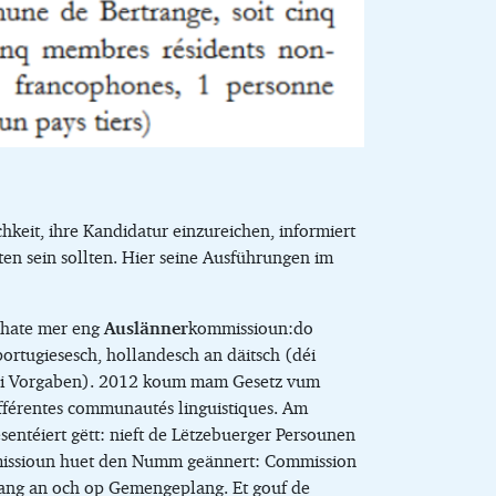
keit, ihre Kandidatur einzureichen, informiert
ten sein sollten. Hier seine Ausführungen im
0 hate mer eng
Auslänner
kommissioun:do
portugiesesch, hollandesch an däitsch (déi
uni Vorgaben). 2012 koum mam Gesetz vum
férentes communautés linguistiques. Am
ntéiert gëtt: nieft de Lëtzebuerger Persounen
missioun huet den Numm geännert: Commission
lang an och op Gemengeplang. Et gouf de