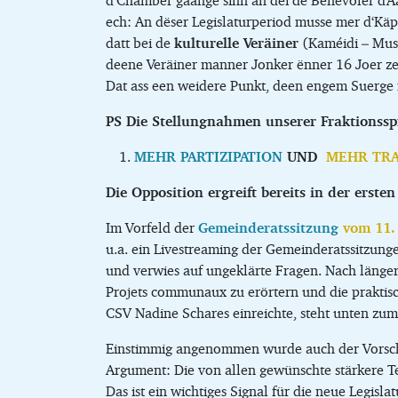
d‘Chamber gaange sinn an déi de Benevoler d‘Aar
ech: An dëser Legislaturperiod musse mer d‘Käpp
datt bei de
kulturelle Veräiner
(Kaméidi – Muse
deene Veräiner manner Jonker ënner 16 Joer ze 
Dat ass een weidere Punkt, deen engem Suerge 
PS Die Stellungnahmen unserer Fraktionssp
MEHR PARTIZIPATION
UND
MEHR TR
Die Opposition ergreift bereits in der ersten
Im Vorfeld der
Gemeinderatssitzung
vom 11.
u.a. ein Livestreaming der Gemeinderatssitzunge
und verwies auf ungeklärte Fragen. Nach längere
Projets communaux zu erörtern und die praktis
CSV Nadine Schares einreichte, steht unten zu
Einstimmig angenommen wurde auch der Vorschl
Argument: Die von allen gewünschte stärkere T
Das ist ein wichtiges Signal für die neue Legisla