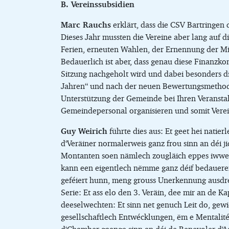
B. Vereinssubsidien
Marc Rauchs
erklärt, dass die CSV Bartringen 
Dieses Jahr mussten die Vereine aber lang auf d
Ferien, erneuten Wahlen, der Ernennung der Mi
Bedauerlich ist aber, dass genau diese Finanzko
Sitzung nachgeholt wird und dabei besonders di
Jahren“ und nach der neuen Bewertungsmethode 
Unterstützung der Gemeinde bei Ihren Veransta
Gemeindepersonal organisieren und somit Vere
Guy Weirich
führte dies aus: Et geet hei natie
d‘Veräiner normalerweis ganz frou sinn an déi j
Montanten soen nämlech zougläich eppes iwwer 
kann een eigentlech nëmme ganz déif bedaueren.
geféiert hunn, meng grouss Unerkennung ausdréck
Serie: Et ass elo den 3. Veräin, dee mir an de 
deeselwechten: Et sinn net genuch Leit do, gewi
gesellschaftlech Entwécklungen, ëm e Mentalité