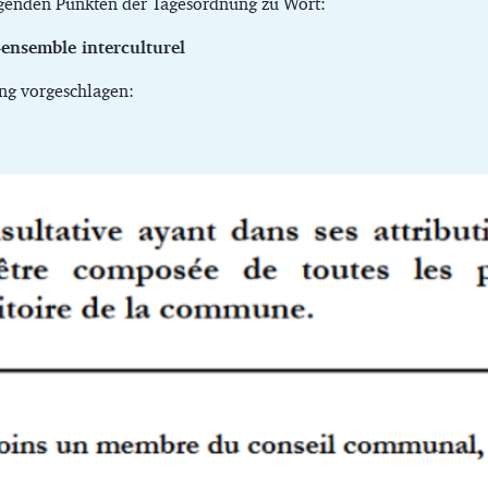
lgenden Punkten der Tagesordnung zu Wort:
ensemble interculturel
ng vorgeschlagen: