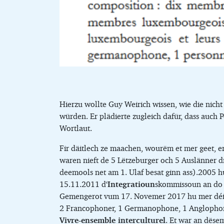
Hierzu wollte Guy Weirich wissen, wie die nicht
würden. Er plädierte zugleich dafür, dass auch 
Wortlaut.
Fir däitlech ze maachen, wourëm et mer geet, e
waren nieft de 5 Lëtzeburger och 5 Auslänner dra
deemools net am 1. Ulaf besat ginn ass).2005
15.11.2011 d‘
Integratioun
skommissoun an do 
Gemengerot vum 17. Novemer 2017 hu mer déi Ko
2 Francophoner, 1 Germanophone, 1 Anglophon
Vivre-ensemble interculturel
. Et war an dës